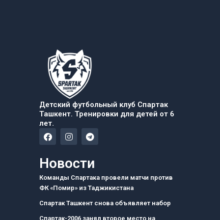
Детский футбольный клуб Спартак
Ташкент. Тренировки для детей от 6
лет.
F
I
T
a
n
e
c
s
l
e
t
e
Новости
b
a
g
o
g
r
Команды Спартака провели матчи против
o
r
a
ФК «Помир» из Таджикистана
k
a
m
m
Спартак Ташкент снова объявляет набор
Спартак-2006 занял второе место на