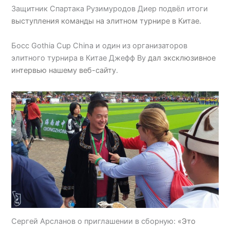
Защитник Спартака Рузимуродов Диер подвёл итоги
выступления команды на элитном турнире в Китае.
Босс Gothia Cup China и один из организаторов
элитного турнира в Китае Джефф Ву
дал эксклюзивное
интервью нашему веб-сайту
.
Сергей Арсланов о приглашении в сборную:
«Это