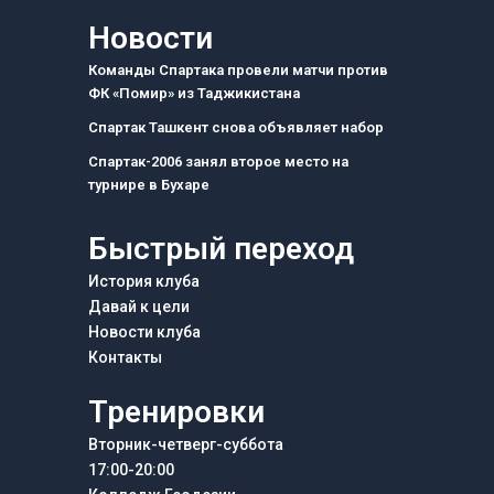
c
s
l
e
t
e
Новости
b
a
g
o
g
r
Команды Спартака провели матчи против
o
r
a
ФК «Помир» из Таджикистана
k
a
m
m
Спартак Ташкент снова объявляет набор
Спартак-2006 занял второе место на
турнире в Бухаре
Быстрый переход
История клуба
Давай к цели
Новости клуба
Контакты
Тренировки
Вторник-четверг-суббота
17:00-20:00