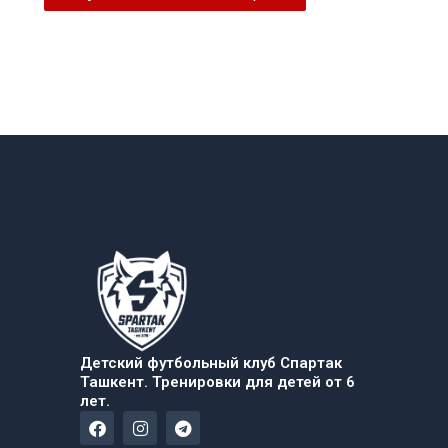
Детский футбольный клуб Спартак
Ташкент. Тренировки для детей от 6
лет.
F
I
T
a
n
e