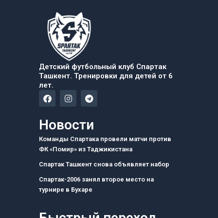
Детский футбольный клуб Спартак
Ташкент. Тренировки для детей от 6
лет.
F
I
T
a
n
e
c
s
l
e
t
e
Новости
b
a
g
o
g
r
Команды Спартака провели матчи против
o
r
a
ФК «Помир» из Таджикистана
k
a
m
m
Спартак Ташкент снова объявляет набор
Спартак-2006 занял второе место на
турнире в Бухаре
Быстрый переход