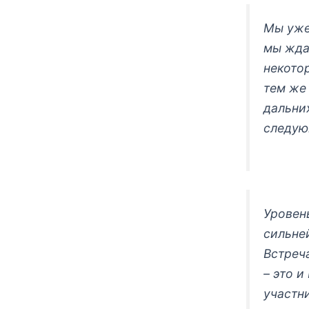
Мы уже
мы жда
некото
тем же
дальних
следую
Уровен
сильне
Встреч
– это и
участн