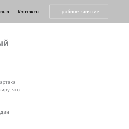
Пробное занятие
рвью
Контакты
ый
артака
ниру, что
адии