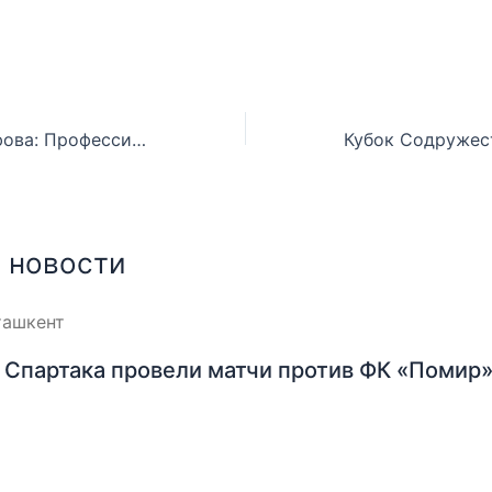
Лемара Аблятифова: Профессионалам нужно тренироваться каждый день, но и этого недостаточно
 новости
Спартака провели матчи против ФК «Помир»