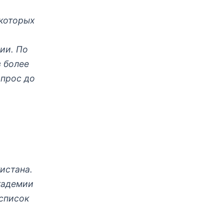
 которых
ии. По
 более
опрос до
истана.
кадемии
 список