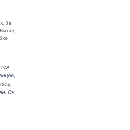
х. За
 Китае,
убке
ется
анцев,
узов,
ен. Он