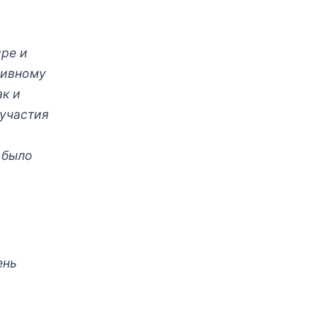
ире и
тивному
ак и
 участия
 было
ень