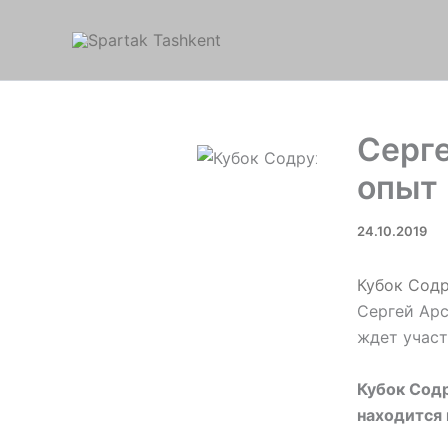
Перейти
к
содержимому
Серг
опыт
24.10.2019
Кубок Сод
Сергей Арс
ждет участ
Кубок Содр
находится 