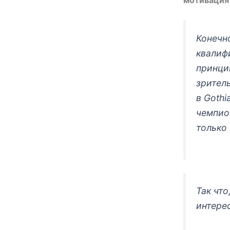
мотивация
Конечн
квалиф
принцип
зрител
в Gothi
чемпио
только 
Так чт
интере