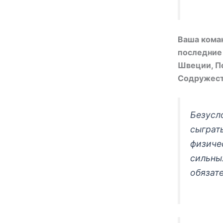
Ваша коман
последние 
Швеции, По
Содружест
Безусл
сыграт
физиче
сильны
обязате