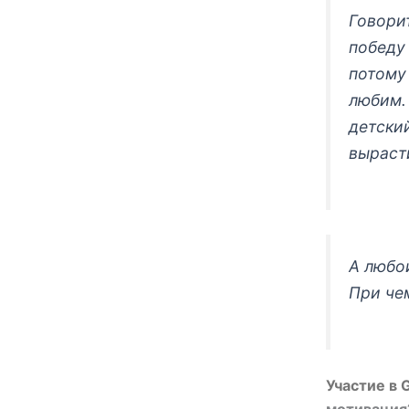
Говорит
победу
потому 
любим. 
детски
выраст
А любо
При чем
Участие в 