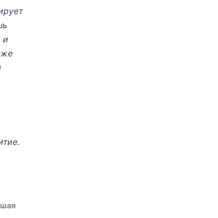
тирует
шь
 и
 же
ы
итие.
ошая