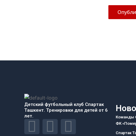
Детский футбольный клуб Спартак
Ново
Ташкент. Тренировки для детей от 6
лет.
Команды С
F
I
T
ФК «Помир
Спартак Т