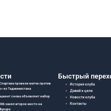
сти
Быстрый перех
партака провели матчи против
История клуба
» из Таджикистана
Давай к цели
ашкент снова объявляет набор
Новости клуба
Контакты
006 занял второе место на
 Бухаре