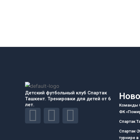
Детский футбольный клуб Спартак
Ново
Ташкент. Тренировки для детей от 6
лет.
Команды С
F
I
T
ФК «Помир
Спартак Т
a
n
e
Спартак-2
турнире в