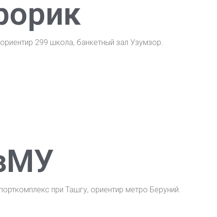
рорик
 ориентир 299 школа, банкетный зал Узумзор.
зМУ
порткомплекс при Ташгу, ориентир метро Беруний.