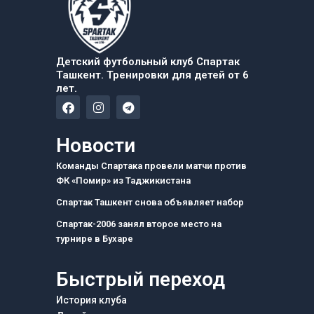
Детский футбольный клуб Спартак
Ташкент. Тренировки для детей от 6
лет.
F
I
T
a
n
e
c
s
l
e
t
e
Новости
b
a
g
o
g
r
Команды Спартака провели матчи против
o
r
a
ФК «Помир» из Таджикистана
k
a
m
m
Спартак Ташкент снова объявляет набор
Спартак-2006 занял второе место на
турнире в Бухаре
Быстрый переход
История клуба