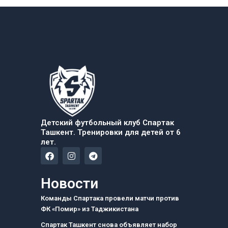
Детский футбольный клуб Спартак
Ташкент. Тренировки для детей от 6
лет.
F
I
T
a
n
e
c
s
l
e
t
e
Новости
b
a
g
o
g
r
Команды Спартака провели матчи против
o
r
a
ФК «Помир» из Таджикистана
k
a
m
m
Спартак Ташкент снова объявляет набор