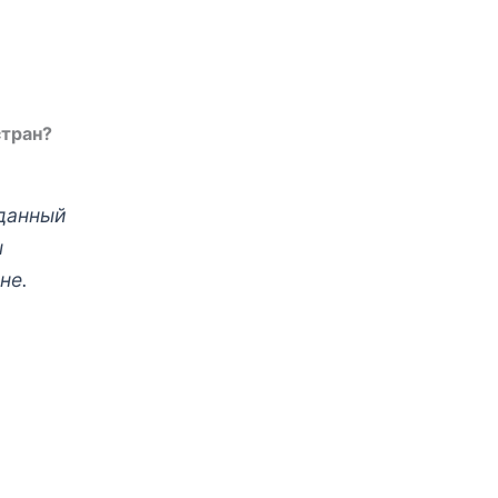
стран?
 данный
ы
не.