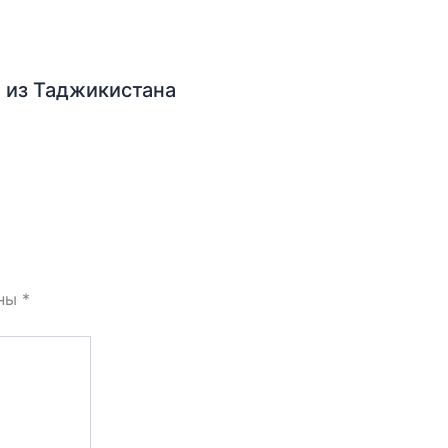
 из Таджикистана
ены
*