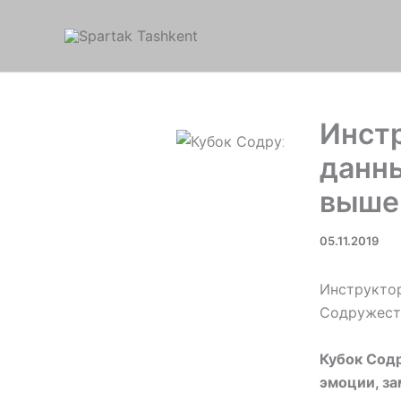
Перейти
к
содержимому
Инст
данн
выше
05.11.2019
Инструктор
Содружеств
Кубок Сод
эмоции, з