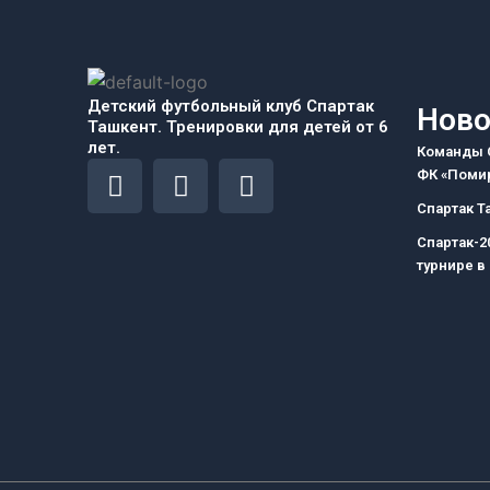
Детский футбольный клуб Спартак
Ново
Ташкент. Тренировки для детей от 6
лет.
Команды С
F
I
T
ФК «Помир
a
n
e
Спартак Т
c
s
l
Спартак-2
e
t
e
турнире в
b
a
g
o
g
r
o
r
a
k
a
m
m