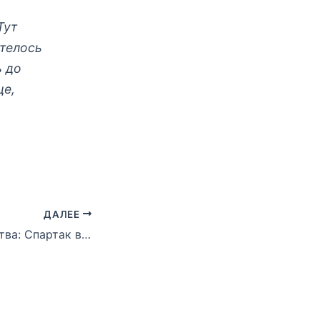
Тут
отелось
ь до
ще,
ДАЛЕЕ
Кубок Содружества: Спартак взял золото плей-офф Б