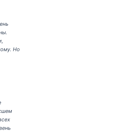
ень
ны.
и,
гому. Но
е
ысшем
всех
вень