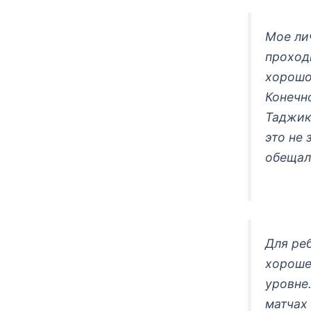
Мое лич
проход
хорошо
Конечно
Таджик
это не 
обещал
Для реб
хороше
уровне
матчах