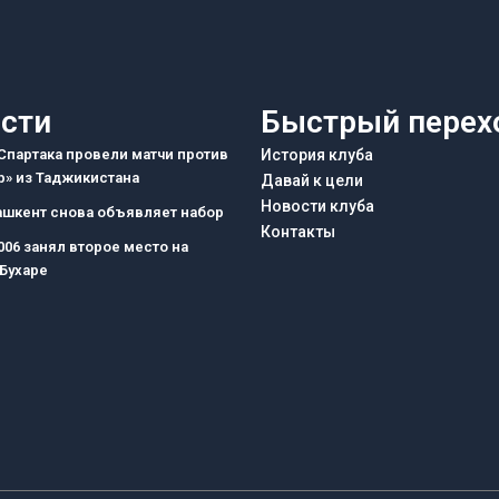
сти
Быстрый перех
партака провели матчи против
История клуба
» из Таджикистана
Давай к цели
Новости клуба
ашкент снова объявляет набор
Контакты
006 занял второе место на
 Бухаре