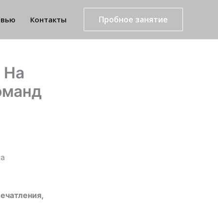
Пробное занятие
рвью
Контакты
 На
оманд
ка
ечатления,