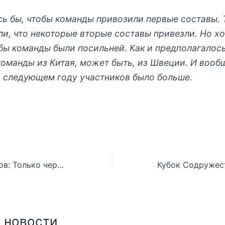
сь бы, чтобы команды привозили первые составы. 
ли, что некоторые вторые составы привезли. Но х
обы команды были посильней. Как и предполагалос
команды из Китая, может быть, из Швеции. И вооб
в следующем году участников было больше.
Сервер Джепаров: Только через такие турниры можно узнать и распознать талантливых футболистов
 новости