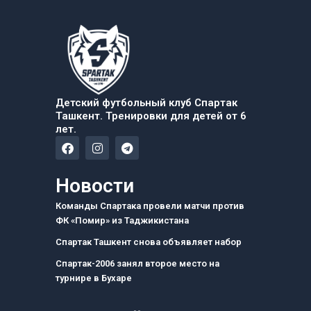
Детский футбольный клуб Спартак
Ташкент. Тренировки для детей от 6
лет.
F
I
T
a
n
e
c
s
l
e
t
e
Новости
b
a
g
o
g
r
Команды Спартака провели матчи против
o
r
a
ФК «Помир» из Таджикистана
k
a
m
m
Спартак Ташкент снова объявляет набор
Спартак-2006 занял второе место на
турнире в Бухаре