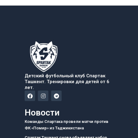
Детский футбольный клуб Спартак
Ташкент. Тренировки для детей от 6
лет.
F
I
T
a
n
e
c
s
l
e
t
e
Новости
b
a
g
o
g
r
Команды Спартака провели матчи против
o
r
a
ФК «Помир» из Таджикистана
k
a
m
m
Спартак Ташкент снова объявляет набор