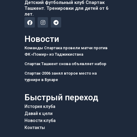
Детский футбольный клуб Спартак
Ташкент. Тренировки для детей от 6
лет.
F
I
T
a
n
e
c
s
l
e
t
e
Новости
b
a
g
o
g
r
Команды Спартака провели матчи против
o
r
a
ФК «Помир» из Таджикистана
k
a
m
m
Спартак Ташкент снова объявляет набор
Спартак-2006 занял второе место на
турнире в Бухаре
Быстрый переход
История клуба
Давай к цели
Новости клуба
Контакты