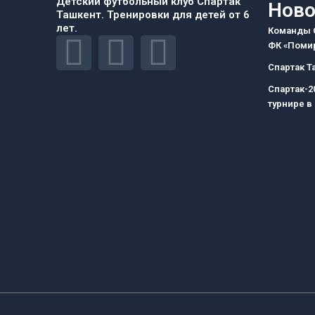
Детский футбольный клуб Спартак
Ново
Ташкент. Тренировки для детей от 6
лет.
Команды С
F
I
T
ФК «Помир
Спартак Т
a
n
e
Спартак-2
турнире в
c
s
l
e
t
e
b
a
g
o
g
r
o
r
a
k
a
m