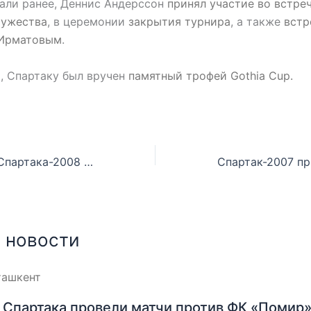
али ранее, Деннис Андерссон
принял участие во встре
ружества
, в церемонии
закрытия турнира
, а также
встр
Ирматовым
.
, Спартаку был вручен
памятный трофей Gothia Cup.
Второй состав Спартака-2008 принял участие в турнире в Казахстане
 новости
Спартака провели матчи против ФК «Помир»