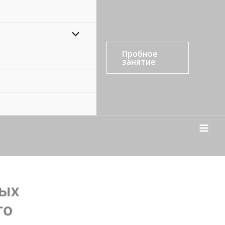
Пробное
занятие
вых
то