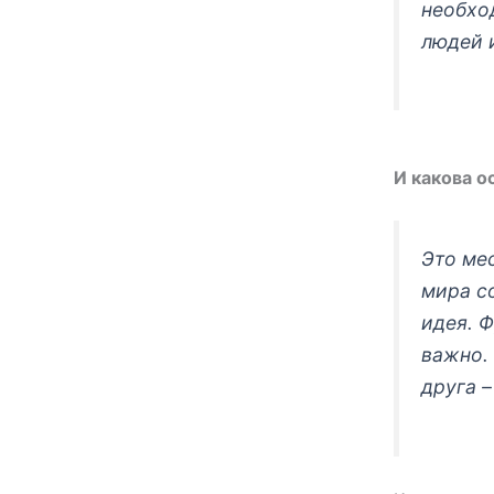
необхо
людей 
И какова о
Это ме
мира со
идея. Ф
важно. 
друга –