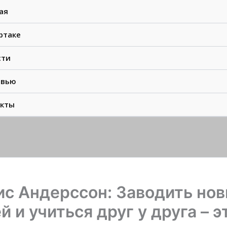
ая
ртаке
сти
рвью
акты
с Андерссон: Заводить но
й и учиться друг у друга – э