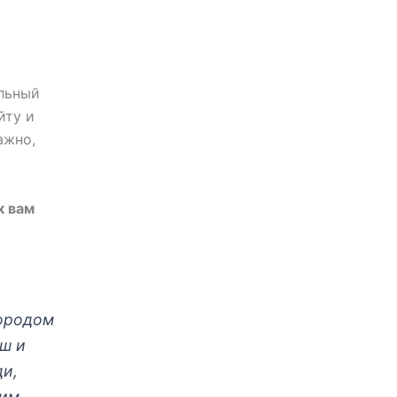
альный
йту и
ажно,
к вам
городом
ош и
ди,
дим