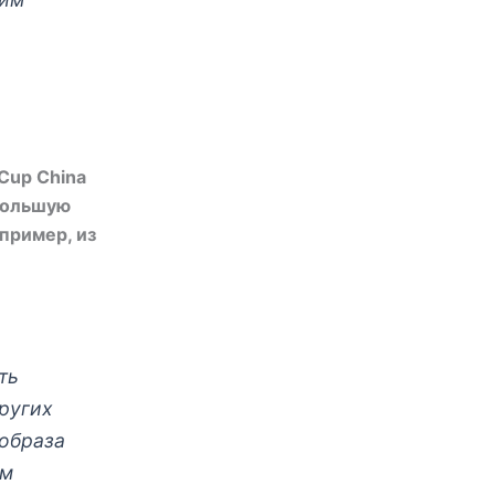
 Cup China
 большую
пример, из
ть
ругих
 образа
им