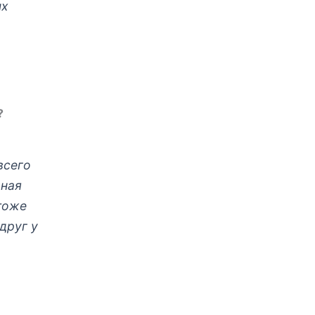
ых
?
всего
вная
 тоже
друг у