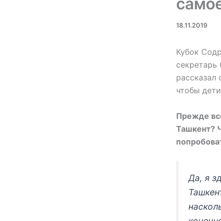
само
18.11.2019
Кубок Содр
секретарь 
рассказал 
чтобы дети
Прежде все
Ташкент? Ч
попробова
Да, я з
Ташкент
насколь
конечно