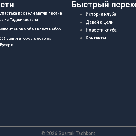
сти
Быстрый перех
партака провели матчи против
История клуба
» из Таджикистана
Давай к цели
ашкент снова объявляет набор
Новости клуба
Контакты
006 занял второе место на
 Бухаре
© 2026 Spartak Tashkent