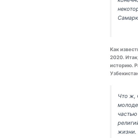
некото
Самарк
Как извест
2020. Итак
историю. Р
Узбекиста
Что ж, 
молоде
частью
религий
жизни. 