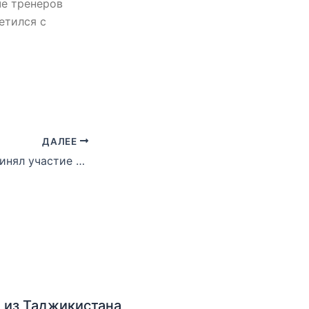
че тренеров
етился с
ДАЛЕЕ
Спартак-2007 принял участие в международном турнире
 из Таджикистана