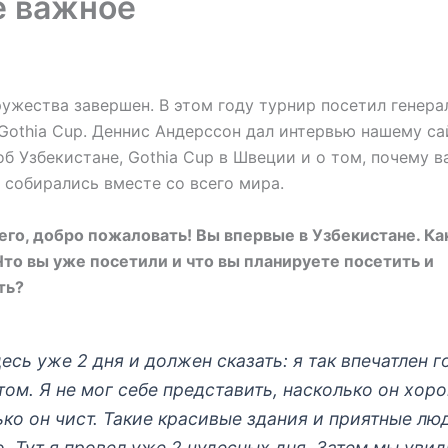
е важное
ужества завершен. В этом году турнир посетил генер
Gothia Cup. Деннис Андерссон дал интервью нашему са
об Узбекистане, Gothia Cup в Швеции и о том, почему в
 собирались вместе со всего мира.
го, добро пожаловать! Вы впервые в Узбекистане. Ка
то вы уже посетили и что вы планируете посетить и
ть?
десь уже 2 дня и должен сказать: я так впечатлен 
ом. Я не мог себе представить, насколько он хор
ко он чист. Такие красивые здания и приятные лю
. Тут я провел уже 2 чудесных дня. Затем мы уви