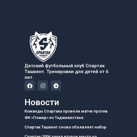
Детский футбольный клуб Спартак
Ташкент. Тренировки для детей от 6
лет.
F
I
T
a
n
e
c
s
l
e
t
e
Новости
b
a
g
o
g
r
Команды Спартака провели матчи против
o
r
a
ФК «Помир» из Таджикистана
k
a
m
m
Спартак Ташкент снова объявляет набор
Спартак-2006 занял второе место на