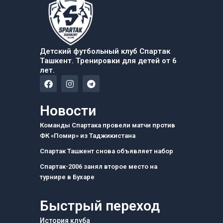
Детский футбольный клуб Спартак
Ташкент. Тренировки для детей от 6
лет.
F
I
T
a
n
e
c
s
l
e
t
e
Новости
b
a
g
o
g
r
Команды Спартака провели матчи против
o
r
a
ФК «Помир» из Таджикистана
k
a
m
m
Спартак Ташкент снова объявляет набор
Спартак-2006 занял второе место на
турнире в Бухаре
Быстрый переход
История клуба