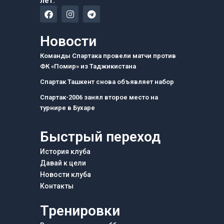
лет.
F
I
T
a
n
e
c
s
l
e
t
e
Новости
b
a
g
o
g
r
Команды Спартака провели матчи против
o
r
a
ФК «Помир» из Таджикистана
k
a
m
m
Спартак Ташкент снова объявляет набор
Спартак-2006 занял второе место на
турнире в Бухаре
Быстрый переход
История клуба
Давай к цели
Новости клуба
Контакты
Тренировки