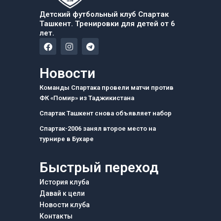
Детский футбольный клуб Спартак
Ташкент. Тренировки для детей от 6
лет.
F
I
T
a
n
e
c
s
l
e
t
e
Новости
b
a
g
o
g
r
Команды Спартака провели матчи против
o
r
a
ФК «Помир» из Таджикистана
k
a
m
m
Спартак Ташкент снова объявляет набор
Спартак-2006 занял второе место на
турнире в Бухаре
Быстрый переход
История клуба
Давай к цели
Новости клуба
Контакты