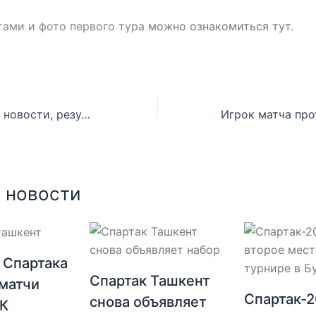
тами и фото первого тура
можно ознакомиться тут
.
Турнир начался: новости, результаты, фото
 новости
 Спартака
Спартак Ташкент
матчи
Спартак-
снова объявляет
ФК