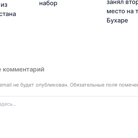
занял вто
набор
 из
место на 
стана
Бухаре
е комментарий
email не будет опубликован.
Обязательные поля помеч