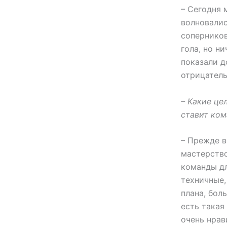
– Сегодня 
волновалис
соперников
гола, но н
показали д
отрицатель
– Какие це
ставит ком
– Прежде в
мастерство
команды дл
техничные,
плана, бол
есть такая
очень нрав