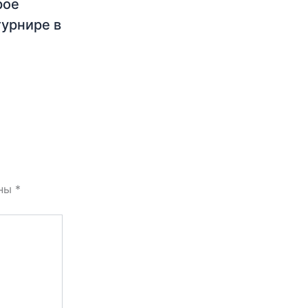
рое
турнире в
ены
*