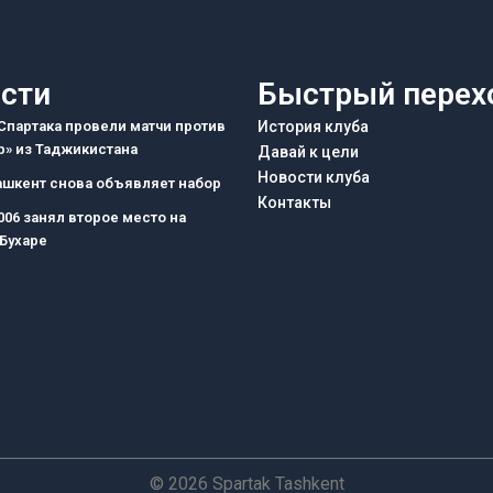
сти
Быстрый перех
партака провели матчи против
История клуба
» из Таджикистана
Давай к цели
Новости клуба
ашкент снова объявляет набор
Контакты
006 занял второе место на
 Бухаре
© 2026 Spartak Tashkent