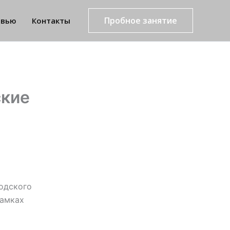
Пробное занятие
рвью
Контакты
ские
одского
рамках