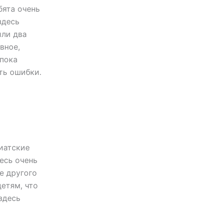
бята очень
здесь
или два
вное,
 пока
ть ошибки.
иатские
есь очень
е другого
детям, что
здесь