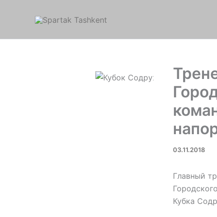
Перейти
к
содержимому
Трен
Город
коман
напо
03.11.2018
Главный т
Городского
Кубка Содр