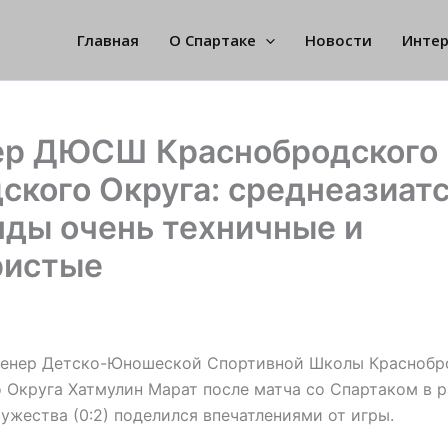
Главная
О Спартаке
Новости
Инте
ер ДЮСШ Краснобродского
ского Округа: среднеазиат
ды очень техничные и
ристые
ренер Детско-Юношеской Спортивной Школы Краснобр
 Округа Хатмулин Марат после матча со Спартаком в 
ужества (0:2) поделился впечатлениями от игры.