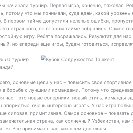
мы начинали турнир. Первая игра, конечно, тяжелая. Ре
ь, потому что мы понимали, куда едем, какой уровень 
. В первом тайме допустили нелепые ошибки, пропуст
ичего страшного, во втором тайме собрались. Самое гла
остойную игру. Ребята посражались. Результат для нас
ный, но впереди еще игры, будем готовиться, исправля
ли на турнир
анда?
сего, основные цели у нас – повысить свое спортивное
 в борьбе с лучшими командами. Потому что среднеаз
я нас – это новые соперники, новый стиль, команды зд
 напористые, очень интересно играть. У нас игра больш
ьше силовая, примитивная. Самое основное – показать 
 замечательная страна, как солнечный Узбекистан, нам 
ится. Все принимают нас, мы всем довольны.