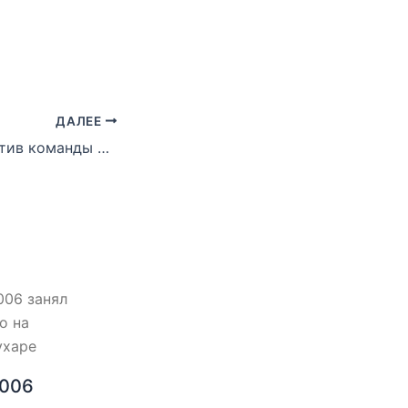
ДАЛЕЕ
Игрок матча против команды из России Хакимов Азиз: сегодня мы получили большой международный опыт
2006