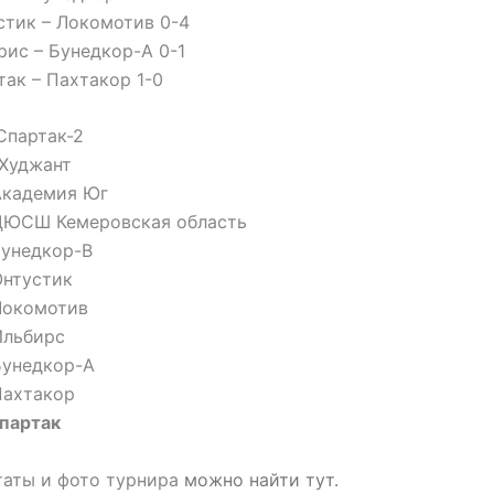
стик – Локомотив 0-4
рис – Бунедкор-А 0-1
так – Пахтакор 1-0
 Спартак-2
 Худжант
Академия Юг
 ДЮСШ Кемеровская область
Бунедкор-В
Онтустик
Локомотив
Ильбирс
Бунедкор-А
Пахтакор
Спартак
таты и фото турнира
можно найти тут.