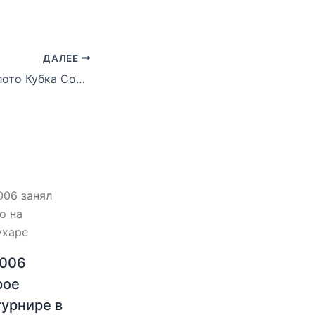
ДАЛЕЕ
Спартак взял золото Кубка Содружества!
2006
рое
турнире в