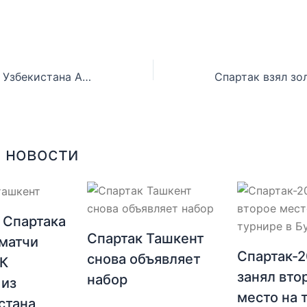
Тренер сборной Узбекистана Азамат Абдураимов: По итогам турнира пригласим в сборную тех, кто нам понравился
 новости
 Спартака
Спартак Ташкент
матчи
Спартак-
снова объявляет
ФК
занял вто
набор
 из
место на 
стана