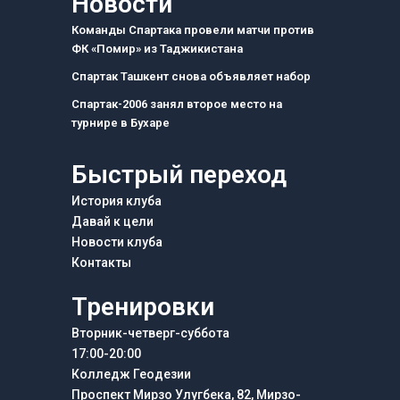
Новости
b
a
g
o
g
r
Команды Спартака провели матчи против
o
r
a
ФК «Помир» из Таджикистана
k
a
m
m
Спартак Ташкент снова объявляет набор
Спартак-2006 занял второе место на
турнире в Бухаре
Быстрый переход
История клуба
Давай к цели
Новости клуба
Контакты
Тренировки
Вторник-четверг-суббота
17:00-20:00
Колледж Геодезии
Проспект Мирзо Улугбека, 82, Мирзо-