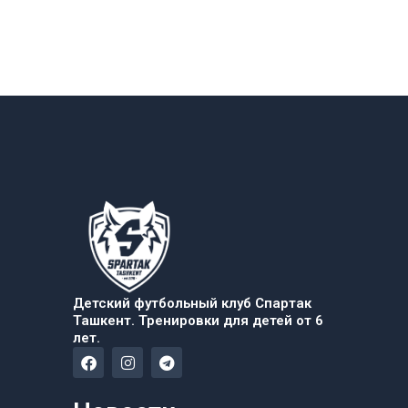
Детский футбольный клуб Спартак
Ташкент. Тренировки для детей от 6
лет.
F
I
T
a
n
e
c
s
l
e
t
e