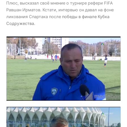
Плюс, высказал своё мнение о турнире рефери FIFA
Равшан Ирматов. Кстати, интервью он давал на фоне
ликования Спартака после
победы в финале Кубка
Содружества.