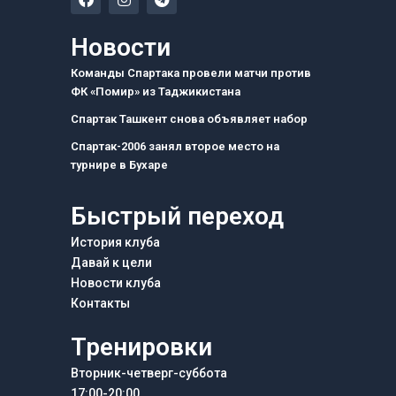
a
n
e
c
s
l
e
t
e
Новости
b
a
g
o
g
r
Команды Спартака провели матчи против
o
r
a
ФК «Помир» из Таджикистана
k
a
m
m
Спартак Ташкент снова объявляет набор
Спартак-2006 занял второе место на
турнире в Бухаре
Быстрый переход
История клуба
Давай к цели
Новости клуба
Контакты
Тренировки
Вторник-четверг-суббота
17:00-20:00