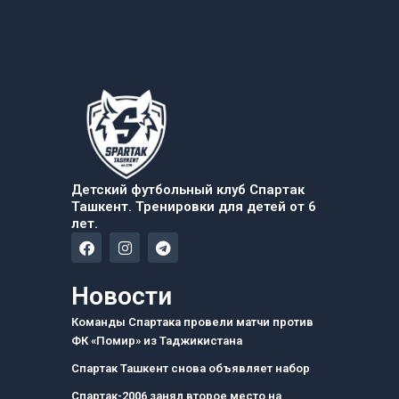
Детский футбольный клуб Спартак
Ташкент. Тренировки для детей от 6
лет.
F
I
T
a
n
e
c
s
l
e
t
e
Новости
b
a
g
o
g
r
Команды Спартака провели матчи против
o
r
a
ФК «Помир» из Таджикистана
k
a
m
m
Спартак Ташкент снова объявляет набор
Спартак-2006 занял второе место на