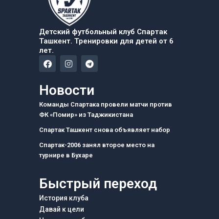
Детский футбольный клуб Спартак
Ташкент. Тренировки для детей от 6
лет.
F
I
T
a
n
e
c
s
l
e
t
e
Новости
b
a
g
o
g
r
Команды Спартака провели матчи против
o
r
a
ФК «Помир» из Таджикистана
k
a
m
m
Спартак Ташкент снова объявляет набор
Спартак-2006 занял второе место на
турнире в Бухаре
Быстрый переход
История клуба
Давай к цели