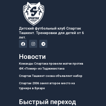
Детский футбольный клуб Спартак
Ташкент. Тренировки для детей от 6
лет.
F
I
T
a
n
e
c
s
l
e
t
e
Новости
b
a
g
o
g
r
Команды Спартака провели матчи против
o
r
a
ФК «Помир» из Таджикистана
k
a
m
m
Спартак Ташкент снова объявляет набор
Спартак-2006 занял второе место на
турнире в Бухаре
Быстрый переход