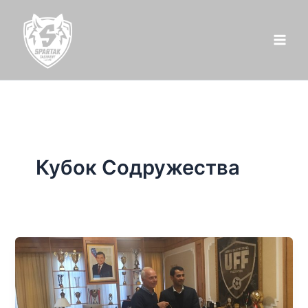
Перейти
к
содержимому
Кубок Содружества