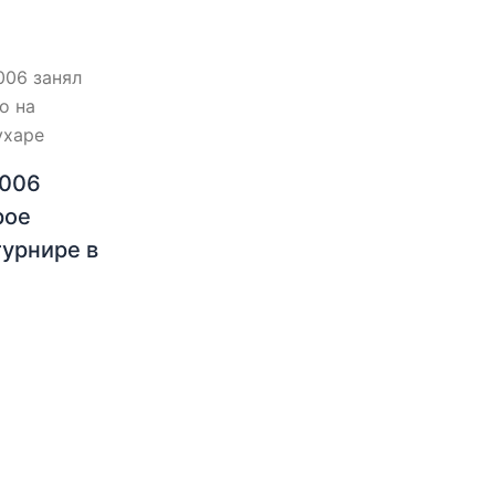
2006
рое
турнире в