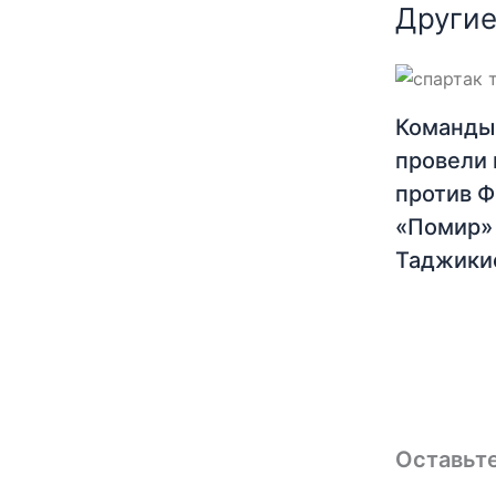
Другие
Команды
провели 
против 
«Помир»
Таджики
Оставьт