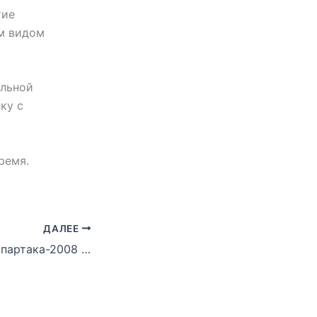
тие
им видом
ольной
ку с
ремя.
ДАЛЕЕ
Второй состав Спартака-2008 принял участие в турнире в Казахстане