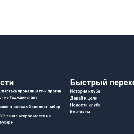
сти
Быстрый перех
партака провели матчи против
История клуба
» из Таджикистана
Давай к цели
Новости клуба
ашкент снова объявляет набор
Контакты
006 занял второе место на
 Бухаре