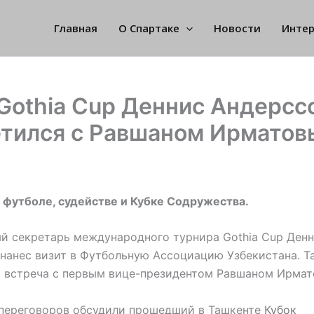
Главная
О Спартаке
Новости
Инте
Gothia Cup Деннис Андерсс
етился с Равшаном Ирмато
 футболе, судействе и Кубке Содружества.
й секретарь международного турнира Gothia Cup Ден
нанес визит в Футбольную Ассоциацию Узбекистана. Т
ь встреча с первым вице-президентом Равшаном Ирмат
 переговоров обсудили прошедший в Ташкенте
Кубок