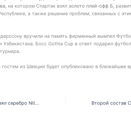
ва
, на котором Спартак взял
золото плей-офф Б
, разви
Республике, а также решение проблем, связанных с эт
ндерссону вручили на память фирменный вымпел Футб
 Узбекистана. Босс Gothia Cup в ответ подарил футбол
турнира.
 гостем из Швеции будет опубликовано в ближайшее в
Спартак-2009 взял серебро Nitro Cup