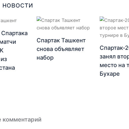
 новости
 Спартака
Спартак Ташкент
матчи
Спартак-
снова объявляет
ФК
занял вто
набор
 из
место на 
стана
Бухаре
е комментарий