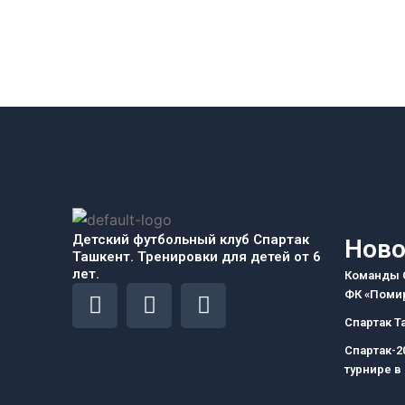
Детский футбольный клуб Спартак
Ново
Ташкент. Тренировки для детей от 6
лет.
Команды С
F
I
T
ФК «Помир
a
n
e
Спартак Т
c
s
l
Спартак-2
e
t
e
турнире в
b
a
g