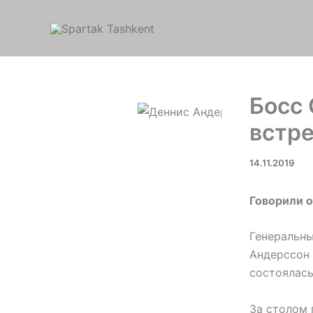
Перейти
к
содержимому
Босс 
встр
14.11.2019
Говорили о
Генеральны
Андерссон 
состоялас
За столом