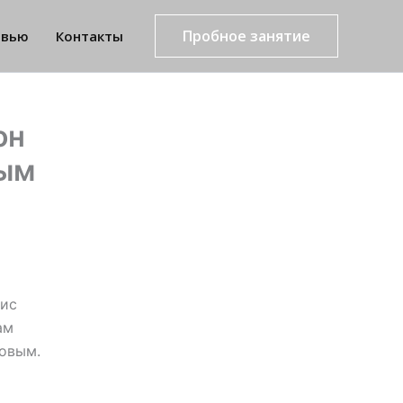
Пробное занятие
рвью
Контакты
он
вым
нис
ам
овым.