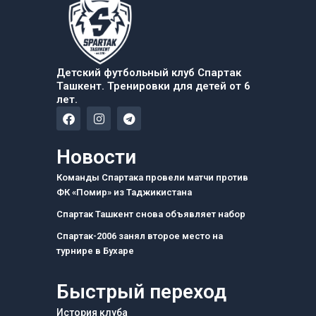
Детский футбольный клуб Спартак
Ташкент. Тренировки для детей от 6
лет.
F
I
T
a
n
e
c
s
l
e
t
e
Новости
b
a
g
o
g
r
Команды Спартака провели матчи против
o
r
a
ФК «Помир» из Таджикистана
k
a
m
m
Спартак Ташкент снова объявляет набор
Спартак-2006 занял второе место на
турнире в Бухаре
Быстрый переход
История клуба