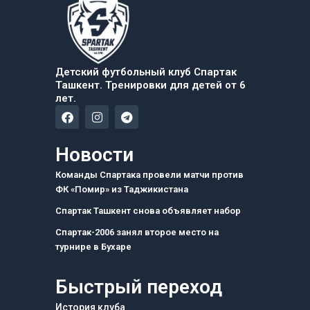
Детский футбольный клуб Спартак
Ташкент. Тренировки для детей от 6
лет.
F
I
T
a
n
e
c
s
l
e
t
e
Новости
b
a
g
o
g
r
Команды Спартака провели матчи против
o
r
a
ФК «Помир» из Таджикистана
k
a
m
m
Спартак Ташкент снова объявляет набор
Спартак-2006 занял второе место на
турнире в Бухаре
Быстрый переход
История клуба