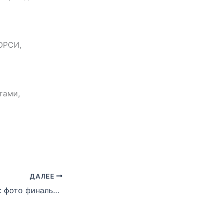
ОРСИ,
тами,
ДАЛЕЕ
«Кубок Дружбы»: фото финального дня