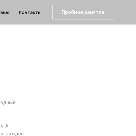
Пробное занятие
рвью
Контакты
родный
ге А
награжден