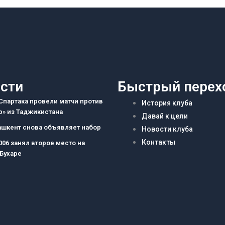
сти
Быстрый перех
партака провели матчи против
История клуба
» из Таджикистана
Давай к цели
ашкент снова объявляет набор
Новости клуба
Контакты
006 занял второе место на
 Бухаре