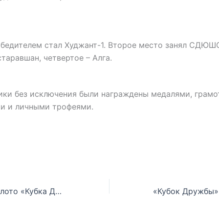
обедителем стал Худжант-1. Второе место занял СДЮШ
старавшан, четвертое – Алга.
ики без исключения были награждены медалями, грамо
и и личными трофеями.
Спартак взял золото «Кубка Дружбы»!