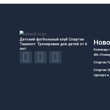
Детский футбольный клуб Спартак
Ново
Ташкент. Тренировки для детей от 6
лет.
Команды С
F
I
T
ФК «Помир
Спартак Т
a
n
e
Спартак-2
турнире в
c
s
l
e
t
e
b
a
g