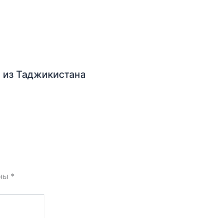
 из Таджикистана
ены
*