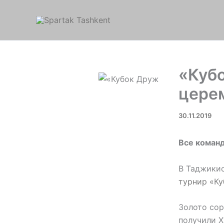
Перейти
к
содержимому
«Куб
цере
30.11.2019
Все коман
В Таджикис
турнир «К
Золото со
получили Х