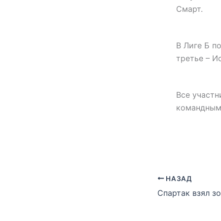
Смарт.
В Лиге Б п
третье – И
Все участн
командным
НАЗАД