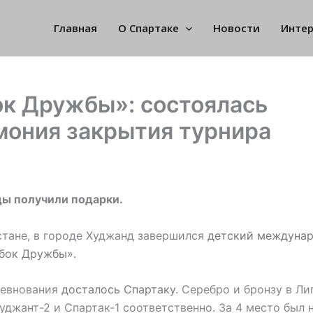
Главная
О Спартаке
Новости
Инте
ок Дружбы»: состоялась
мония закрытия турнира
ды получили подарки.
тане, в городе Худжанд завершился
детский междуна
убок Дружбы».
ревнования
досталось Спартаку
. Серебро и бронзу в Ли
уджант-2 и Спартак-1 соответственно. За 4 место был 