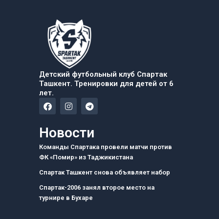
Детский футбольный клуб Спартак
Ташкент. Тренировки для детей от 6
лет.
F
I
T
a
n
e
c
s
l
e
t
e
Новости
b
a
g
o
g
r
Команды Спартака провели матчи против
o
r
a
ФК «Помир» из Таджикистана
k
a
m
m
Спартак Ташкент снова объявляет набор
Спартак-2006 занял второе место на
турнире в Бухаре