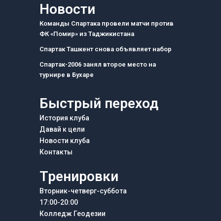
e
t
e
Новости
b
a
g
o
g
r
Команды Спартака провели матчи против
o
r
a
ФК «Помир» из Таджикистана
k
a
m
m
Спартак Ташкент снова объявляет набор
Спартак-2006 занял второе место на
турнире в Бухаре
Быстрый переход
История клуба
Давай к цели
Новости клуба
Контакты
Тренировки
Вторник-четверг-суббота
17:00-20:00
Колледж Геодезии