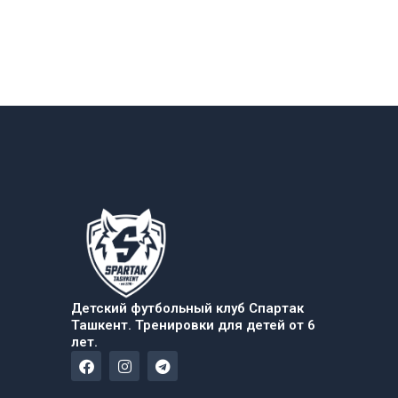
Детский футбольный клуб Спартак
Ташкент. Тренировки для детей от 6
лет.
F
I
T
a
n
e
c
s
l