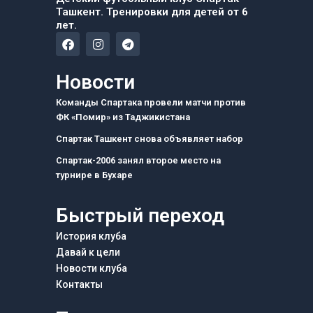
Ташкент. Тренировки для детей от 6
лет.
F
I
T
a
n
e
c
s
l
e
t
e
Новости
b
a
g
o
g
r
Команды Спартака провели матчи против
o
r
a
ФК «Помир» из Таджикистана
k
a
m
m
Спартак Ташкент снова объявляет набор
Спартак-2006 занял второе место на
турнире в Бухаре
Быстрый переход
История клуба
Давай к цели
Новости клуба
Контакты