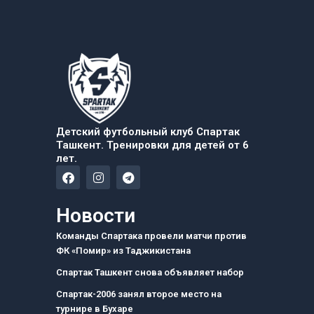
Детский футбольный клуб Спартак
Ташкент. Тренировки для детей от 6
лет.
F
I
T
a
n
e
c
s
l
e
t
e
Новости
b
a
g
o
g
r
Команды Спартака провели матчи против
o
r
a
ФК «Помир» из Таджикистана
k
a
m
m
Спартак Ташкент снова объявляет набор
Спартак-2006 занял второе место на
турнире в Бухаре