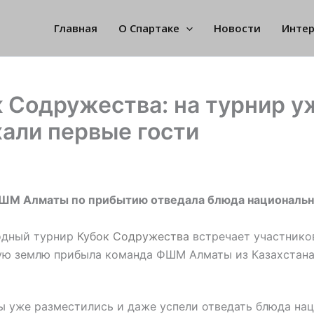
Главная
О Спартаке
Новости
Инте
 Содружества: на турнир у
али первые гости
ШМ Алматы по прибытию отведала блюда национальн
дный турнир
Кубок Содружества
встречает участнико
ую землю прибыла команда ФШМ Алматы из Казахстана
 уже разместились и даже успели отведать блюда на