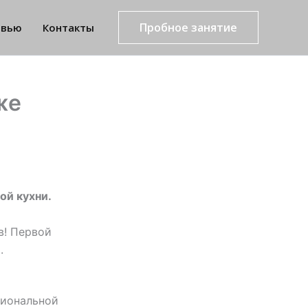
Пробное занятие
рвью
Контакты
же
ой кухни.
в! Первой
.
циональной