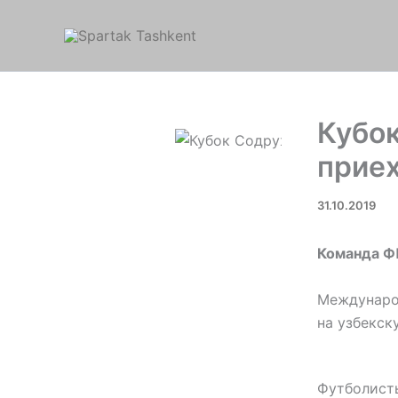
Перейти
к
содержимому
Кубок
приех
31.10.2019
Команда Ф
Междунаро
на узбекск
Футболисты