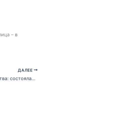
лица –
в
ДАЛЕЕ
Кубок Содружества: состоялась презентация турнира