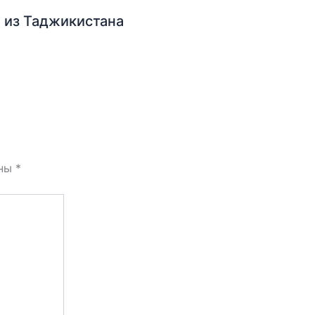
 из Таджикистана
ены
*