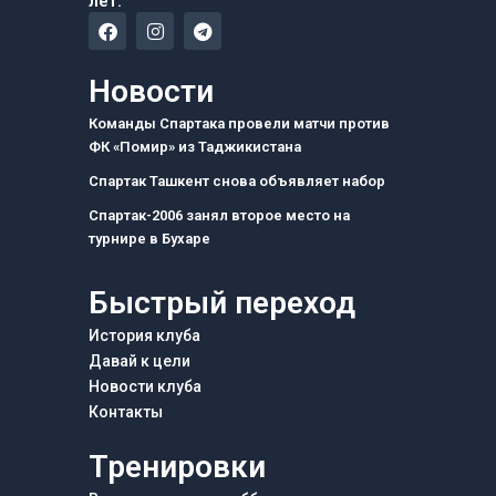
лет.
F
I
T
a
n
e
c
s
l
e
t
e
Новости
b
a
g
o
g
r
Команды Спартака провели матчи против
o
r
a
ФК «Помир» из Таджикистана
k
a
m
m
Спартак Ташкент снова объявляет набор
Спартак-2006 занял второе место на
турнире в Бухаре
Быстрый переход
История клуба
Давай к цели
Новости клуба
Контакты
Тренировки