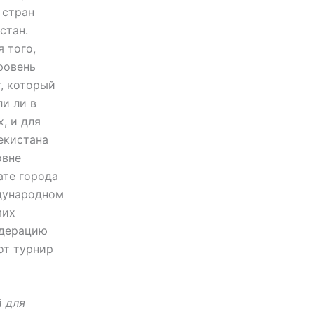
 стран
стан.
я того,
ровень
т, который
ли ли в
, и для
екистана
овне
ате города
ждународном
мих
едерацию
от турнир
й для