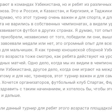
рают в командах Узбекистана, но и ребят из различных
юза. Это и Россия, и Казахстан, и Киргизия, и Таджики
думаю, что этот турнир очень важен и для спорта, и дл
та не варились в собственных чемпионатах, а видели у
развивается футбол в других странах. Я думаю, тот опы
 приобрели, независимо от того, победили ли они, выш
 завоевали медали или нет, это огромный опыт для всех
и для мальчишек. Я как тренер юношеской сборной Узб
ого возраста тоже смотрю, как ребята действуют на ур
ных матчей. Одно дело, когда мы их видим в чемпион
ли Узбекистана, другое дело, когда они играют на ме
этому и для нас, тренеров, этот турнир важен и для са
 Хочется организаторов, футбольный клуб Спартак, Ф
здравить с таким начинанием, и хотелось бы, чтобы эт
 и дальше.
 ли данный турнир для ребят этого возраста площадко