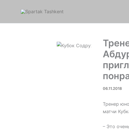
Перейти
к
содержимому
Трене
Абдур
пригл
понр
06.11.2018
Тренер юно
матчи Кубк
– Это очен