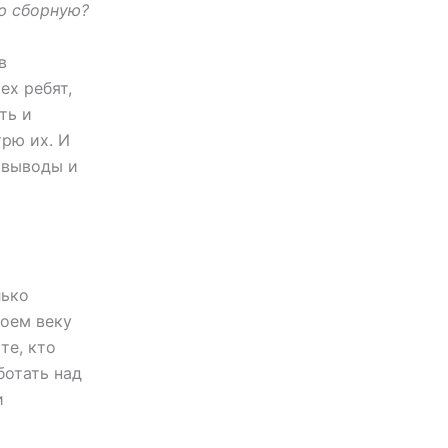
ю сборную?
в
ех ребят,
ть и
трю их. И
 выводы и
лько
моем веку
те, кто
ботать над
и