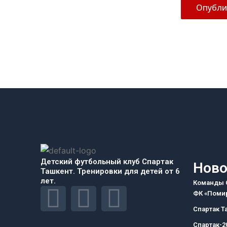
Детский футбольный клуб Спартак
Ново
Ташкент. Тренировки для детей от 6
лет.
Команды С
F
I
T
ФК «Помир
Спартак Т
a
n
e
Спартак-2