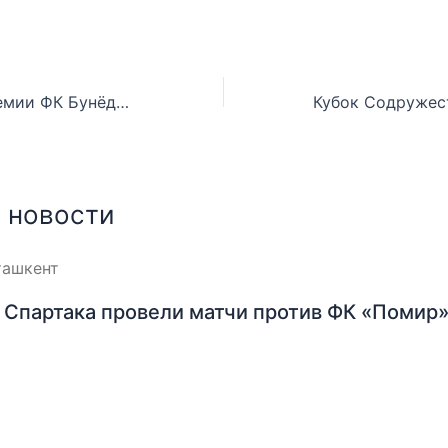
Директор Академии ФК Бунёдкор Вадим Шодиматов: Данный турнир – это прекрасная идея
 новости
Спартака провели матчи против ФК «Помир»