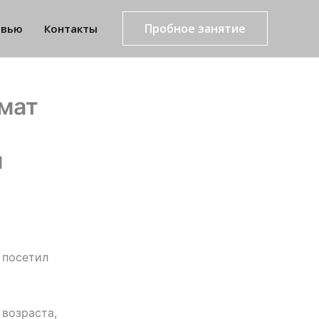
Пробное занятие
рвью
Контакты
амат
м
 посетил
 возраста,