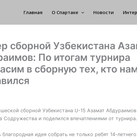
Главная
О Спартаке
Новости
Инте
р сборной Узбекистана Аз
аимов: По итогам турнира
асим в сборную тех, кто на
авился
шеской сборной Узбекистана U-15 Азамат Абдураимов
а Содружества и поделился впечатлениями от турнира.
ь благородная идея собрать не только ребят 14-летнего