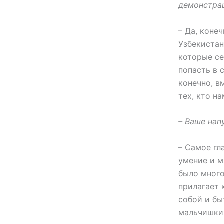
демонстрац
– Да, коне
Узбекистан
которые се
попасть в 
конечно, в
тех, кто н
– Ваше нап
– Самое гла
умение и м
было много
прилагает 
собой и бы
мальчишки 