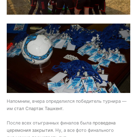
Напомним, вчера определился победитель турнира —
им
стал Спартак Ташкент
.
После всех отыгранных финалов была
проведена
церемония закрытия
. Ну, а все фото финального