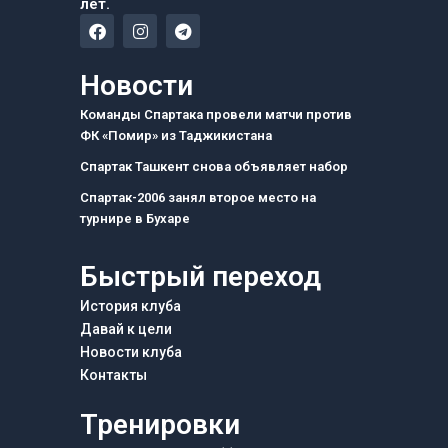
лет.
F
I
T
a
n
e
c
s
l
e
t
e
Новости
b
a
g
o
g
r
Команды Спартака провели матчи против
o
r
a
ФК «Помир» из Таджикистана
k
a
m
m
Спартак Ташкент снова объявляет набор
Спартак-2006 занял второе место на
турнире в Бухаре
Быстрый переход
История клуба
Давай к цели
Новости клуба
Контакты
Тренировки