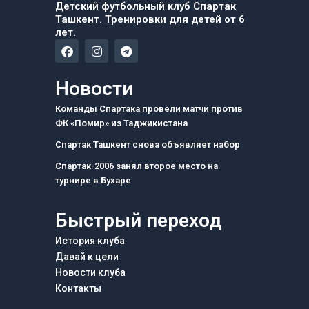
Детский футбольный клуб Спартак
Ташкент. Тренировки для детей от 6
лет.
F
I
T
a
n
e
c
s
l
e
t
e
Новости
b
a
g
o
g
r
Команды Спартака провели матчи против
o
r
a
ФК «Помир» из Таджикистана
k
a
m
m
Спартак Ташкент снова объявляет набор
Спартак-2006 занял второе место на
турнире в Бухаре
Быстрый переход
История клуба
Давай к цели
Новости клуба
Контакты