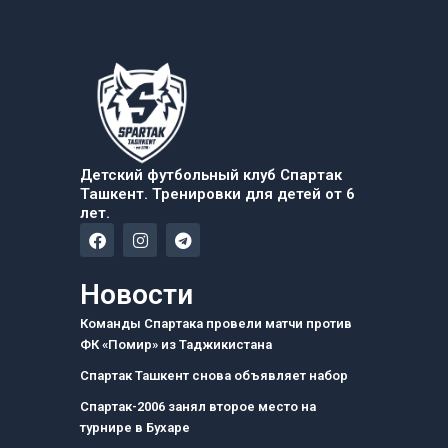
Детский футбольный клуб Спартак
Ташкент. Тренировки для детей от 6
лет.
F
I
T
a
n
e
c
s
l
e
t
e
Новости
b
a
g
o
g
r
Команды Спартака провели матчи против
o
r
a
ФК «Помир» из Таджикистана
k
a
m
m
Спартак Ташкент снова объявляет набор
Спартак-2006 занял второе место на
турнире в Бухаре