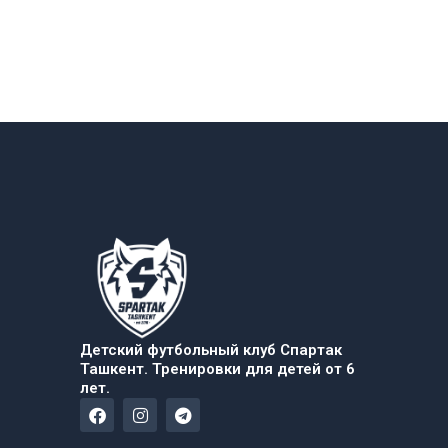
Детский футбольный клуб Спартак
Ташкент. Тренировки для детей от 6
лет.
F
I
T
a
n
e
c
s
l