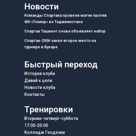
e
t
e
Новости
b
a
g
o
g
r
Команды Спартака провели матчи против
o
r
a
ФК «Помир» из Таджикистана
k
a
m
m
Спартак Ташкент снова объявляет набор
Спартак-2006 занял второе место на
турнире в Бухаре
Быстрый переход
История клуба
Давай к цели
Новости клуба
Контакты
Тренировки
Вторник-четверг-суббота
17:00-20:00
Колледж Геодезии