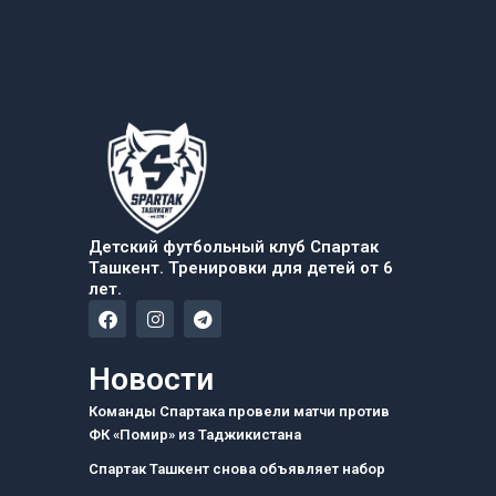
Детский футбольный клуб Спартак
Ташкент. Тренировки для детей от 6
лет.
F
I
T
a
n
e
c
s
l
e
t
e
Новости
b
a
g
o
g
r
Команды Спартака провели матчи против
o
r
a
ФК «Помир» из Таджикистана
k
a
m
m
Спартак Ташкент снова объявляет набор