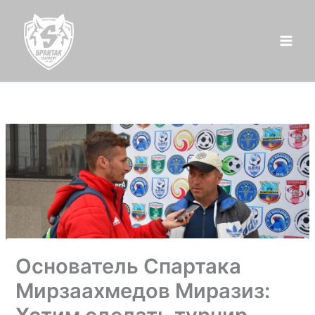
Перейти
к
содержимому
Основатель Спартака
Мирзаахмедов Миразиз: