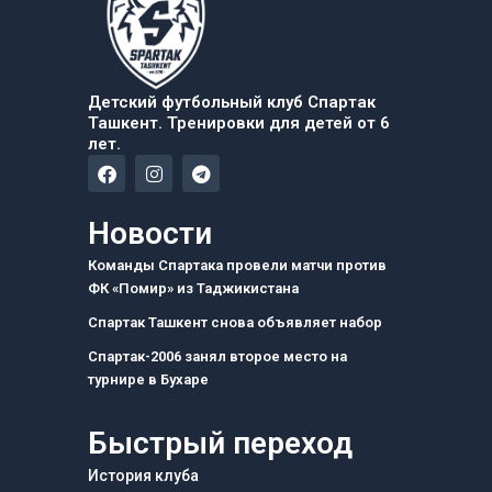
Детский футбольный клуб Спартак
Ташкент. Тренировки для детей от 6
лет.
F
I
T
a
n
e
c
s
l
e
t
e
Новости
b
a
g
o
g
r
Команды Спартака провели матчи против
o
r
a
ФК «Помир» из Таджикистана
k
a
m
m
Спартак Ташкент снова объявляет набор
Спартак-2006 занял второе место на
турнире в Бухаре
Быстрый переход
История клуба