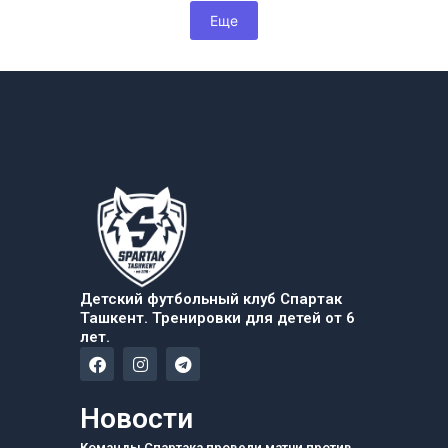
Еще
Детский футбольный клуб Спартак
Ташкент. Тренировки для детей от 6
лет.
F
I
T
a
n
e
c
s
l
e
t
e
Новости
b
a
g
o
g
r
Команды Спартака провели матчи против