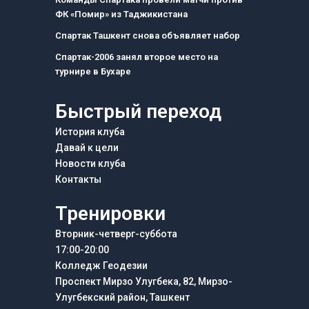
o
r
a
ФК «Помир» из Таджикистана
k
a
m
m
Спартак Ташкент снова объявляет набор
Спартак-2006 занял второе место на
турнире в Бухаре
Быстрый переход
История клуба
Давай к цели
Новости клуба
Контакты
Тренировки
Вторник-четверг-суббота
17:00-20:00
Колледж Геодезии
Проспект Мирзо Улугбека, 82, Мирзо-
Улугбекский район, Ташкент