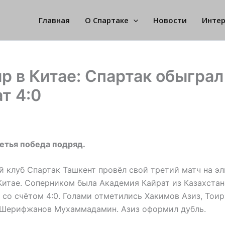
Главная
О Спартаке
Новости
Инте
р в Китае: Спартак обыграл
т 4:0
етья победа подряд.
 клуб Спартак Ташкент провёл свой третий матч на э
Китае. Соперником была Академия Кайрат из Казахстан
 со счётом 4:0. Голами отметились Хакимов Азиз, Тои
Шерифжанов Мухаммадамин. Азиз оформил дубль.