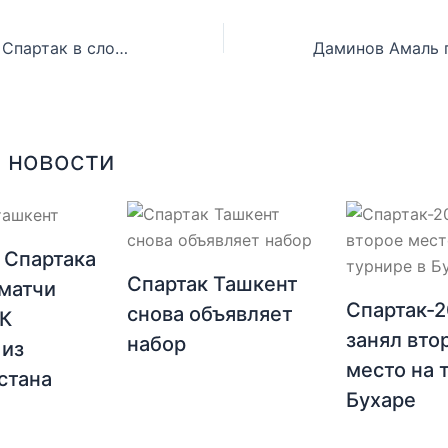
Турнир в Китае: Спартак в сложном матче одолел сборную Вьетнама 1:0
 новости
 Спартака
Спартак Ташкент
матчи
Спартак-
снова объявляет
ФК
занял вто
набор
 из
место на 
стана
Бухаре