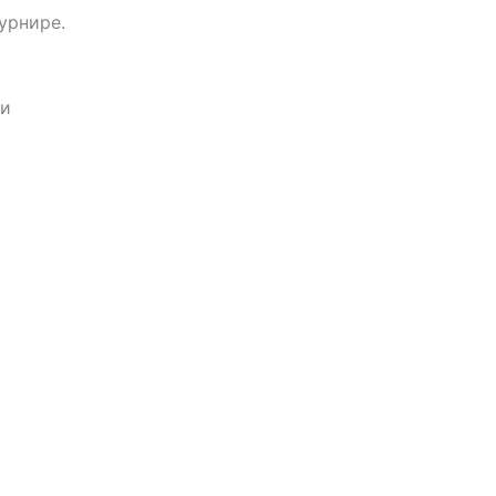
урнире.
ми