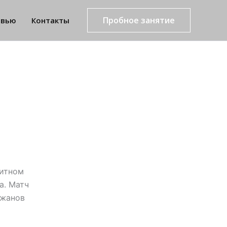
Пробное занятие
рвью
Контакты
литном
а. Матч
ржанов