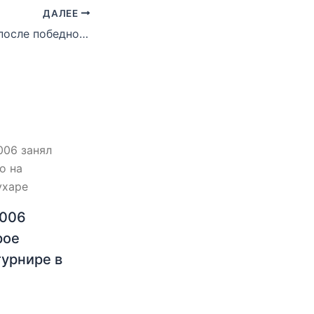
ДАЛЕЕ
Даминов Амаль после победного гола Вьетнаму: «Будем бороться дальше!»
2006
рое
турнире в