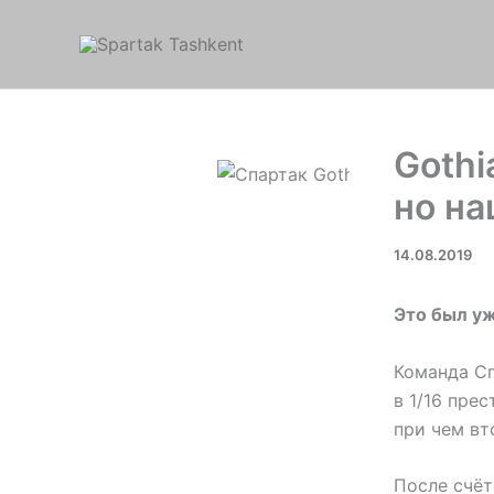
Перейти
к
содержимому
Gothi
но на
14.08.2019
Это был уж
Команда Сп
в 1/16 пре
при чем вт
После счёт