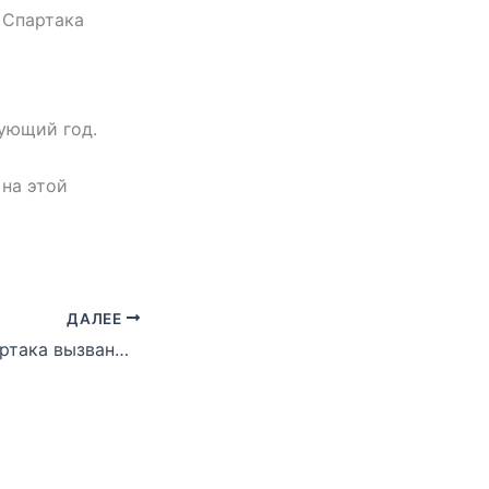
 Спартака
дующий год.
 на этой
ДАЛЕЕ
Футболисты Спартака вызваны в юношескую сборную Узбекистана