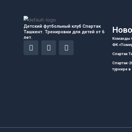
Детский футбольный клуб Спартак
Ново
Ташкент. Тренировки для детей от 6
лет.
Команды С
F
I
T
ФК «Помир
a
n
e
Спартак Т
c
s
l
Спартак-2
e
t
e
турнире в
b
a
g
o
g
r
o
r
a
k
a
m
m