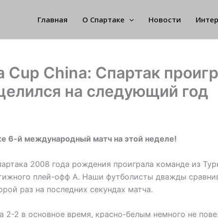
Главная
О Спартаке
Новости
Инте
a Cup China: Спартак проигр
целился на следующий год
е 6-й международный матч на этой неделе!
артака 2008 года рождения проиграла команде из Ту
стижного плей-офф А. Наши футболисты дважды сравнив
орой раз на последних секундах матча.
а 2-2 в основное время, красно-белым немного не пове