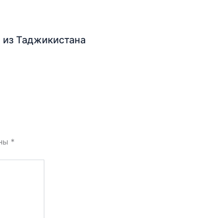
 из Таджикистана
ены
*