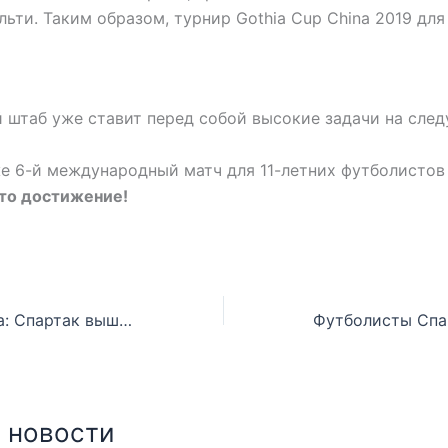
льти. Таким образом, турнир Gothia Cup China 2019 для
 штаб уже ставит перед собой высокие задачи на сле
е 6-й международный матч для 11-летних футболистов
это достижение!
Gothia Cup China: Спартак вышел в плей-офф А!
 новости