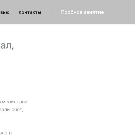
Пробное занятие
рвью
Контакты
ал,
ркменистана
али счёт,
зло в