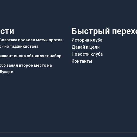
сти
Быстрый перех
партака провели матчи против
История клуба
» из Таджикистана
Давай к цели
Новости клуба
ашкент снова объявляет набор
Контакты
006 занял второе место на
 Бухаре