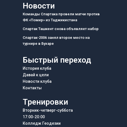
e
t
e
Новости
b
a
g
o
g
r
Команды Спартака провели матчи против
o
r
a
ФК «Помир» из Таджикистана
k
a
m
m
Спартак Ташкент снова объявляет набор
Спартак-2006 занял второе место на
турнире в Бухаре
Быстрый переход
История клуба
Давай к цели
Новости клуба
Контакты
Тренировки
Вторник-четверг-суббота
17:00-20:00
Колледж Геодезии