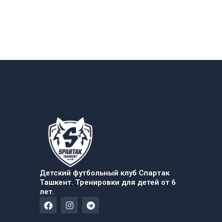
Детский футбольный клуб Спартак
Ташкент. Тренировки для детей от 6
лет.
F
I
T
a
n
e
c
s
l