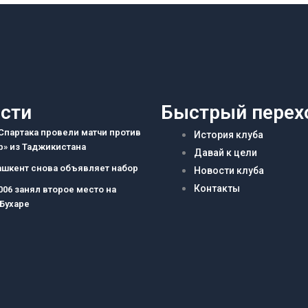
сти
Быстрый перех
партака провели матчи против
История клуба
» из Таджикистана
Давай к цели
ашкент снова объявляет набор
Новости клуба
Контакты
006 занял второе место на
 Бухаре