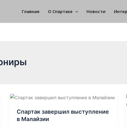
Главная
О Спартаке
Новости
Инте
рниры
Спартак завершил выступление
в Малайзии