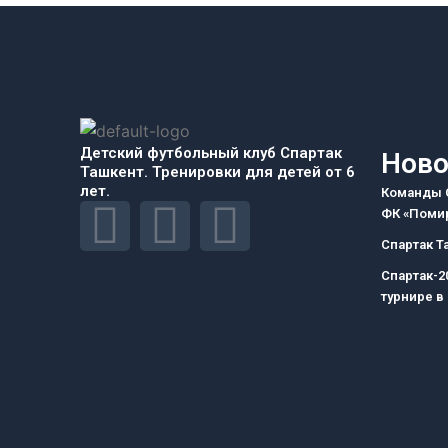
Детский футбольный клуб Спартак
Ново
Ташкент. Тренировки для детей от 6
лет.
Команды С
F
I
T
ФК «Помир
Спартак Т
a
n
e
Спартак-2
турнире в
c
s
l
e
t
e
b
a
g