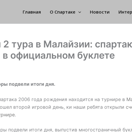
Главная
О Спартаке
Новости
Инте
 2 тура в Малайзии: спарта
 в официальном буклете
ры подвели итоги дня.
артака 2006 года рождения находится на турнире в
М
ошел второй игровой день, ки наши ребята открыли
сч
урнире
.
ры подвели итоги дня, выпустив многостраничный букл