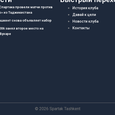
партака провели матчи против
История клуба
» из Таджикистана
Давай к цели
ашкент снова объявляет набор
Новости клуба
Контакты
006 занял второе место на
 Бухаре
© 2026 Spartak Tashkent