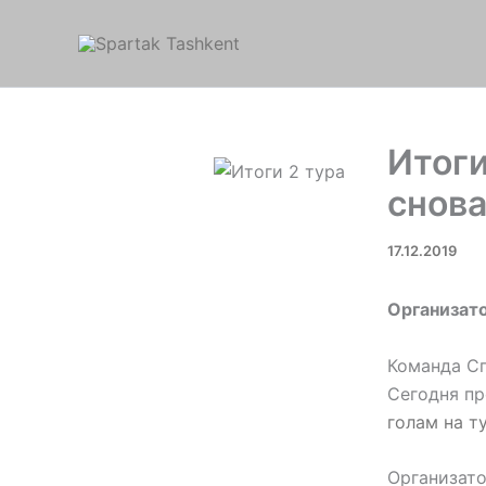
Перейти
к
содержимому
Итоги
снова
17.12.2019
Организато
Команда Сп
Сегодня пр
голам на т
Организато