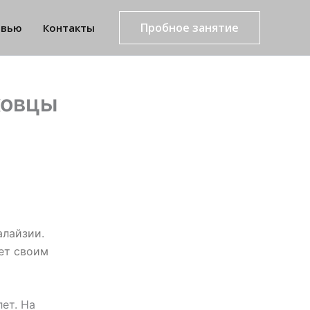
Пробное занятие
рвью
Контакты
ковцы
алайзии
.
ет своим
ет. На