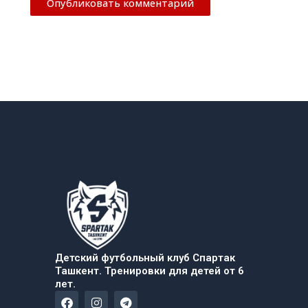
Детский футбольный клуб Спартак
Ташкент. Тренировки для детей от 6
лет.
F
I
T
a
n
e