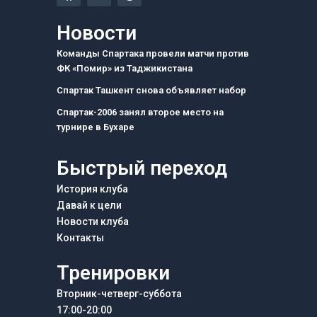
c
s
l
e
t
e
Новости
b
a
g
o
g
r
Команды Спартака провели матчи против
o
r
a
ФК «Помир» из Таджикистана
k
a
m
m
Спартак Ташкент снова объявляет набор
Спартак-2006 занял второе место на
турнире в Бухаре
Быстрый переход
История клуба
Давай к цели
Новости клуба
Контакты
Тренировки
Вторник-четверг-суббота
17:00-20:00