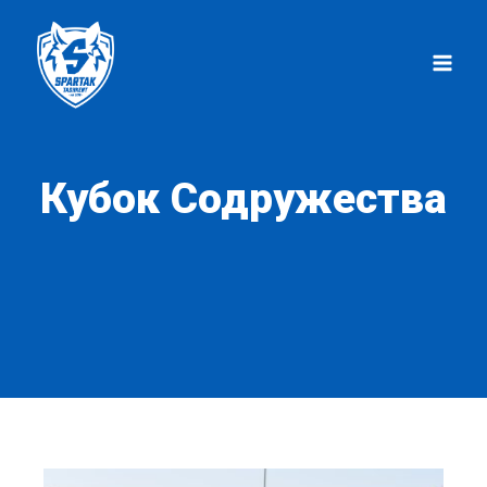
Перейти
к
содержимому
Кубок Содружества