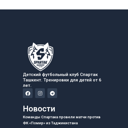
Детский футбольный клуб Спартак
Ташкент. Тренировки для детей от 6
лет.
F
I
T
a
n
e
c
s
l
e
t
e
Новости
b
a
g
o
g
r
Команды Спартака провели матчи против
o
r
a
ФК «Помир» из Таджикистана
k
a
m