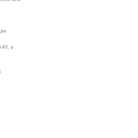
две
40, а
с