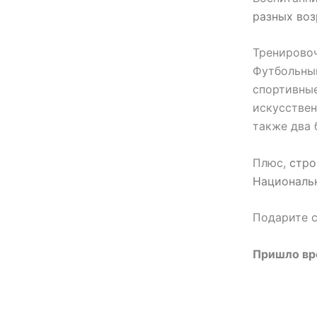
разных воз
Тренировоч
Футбольный
спортивные
искусствен
также два 
Плюс,
стро
Националь
Подарите с
Пришло вре