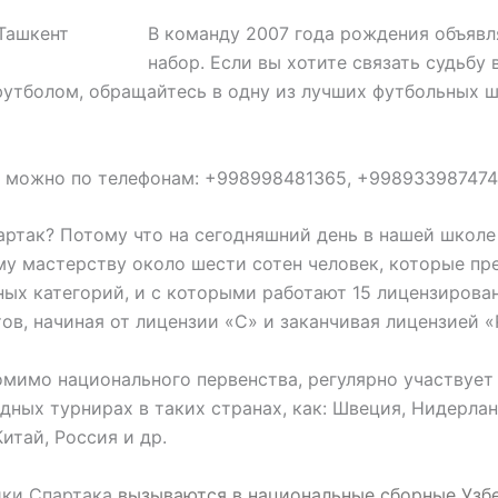
В команду 2007 года рождения объявл
набор. Если вы хотите связать судьбу 
футболом, обращайтесь в одну из лучших футбольных 
 можно по телефонам: +998998481365, +998933987474
ртак? Потому что на сегодняшний день в нашей школе
у мастерству около шести сотен человек, которые пр
ных категорий, и с которыми работают 15 лицензирова
ов, начиная от лицензии «С» и заканчивая лицензией «
омимо национального первенства, регулярно участвует
ных турнирах в таких странах, как: Швеция, Нидерлан
Китай, Россия и др.
ики Спартака
вызываются в национальные сборные Узб