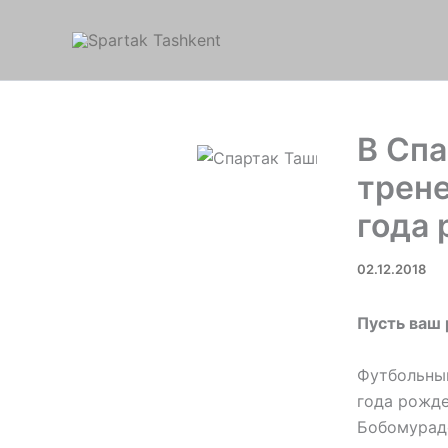
Перейти
к
содержимому
В Сп
трене
года
02.12.2018
Пусть ваш 
Футбольный
года рожде
Бобомурадо