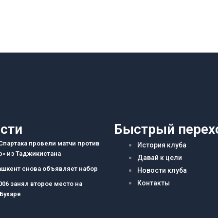
сти
Быстрый перех
партака провели матчи против
История клуба
» из Таджикистана
Давай к цели
ашкент снова объявляет набор
Новости клуба
Контакты
006 занял второе место на
 Бухаре