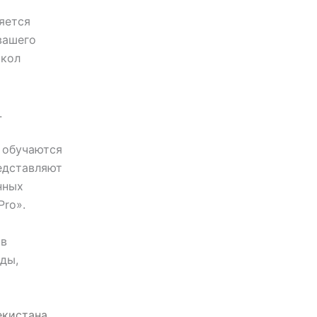
яется
вашего
школ
.
 обучаются
едставляют
нных
Pro».
 в
ды,
екистана