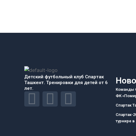
Детский футбольный клуб Спартак
Ново
Ташкент. Тренировки для детей от 6
лет.
Команды С
F
I
T
ФК «Помир
Спартак Т
a
n
e
Спартак-2
турнире в
c
s
l