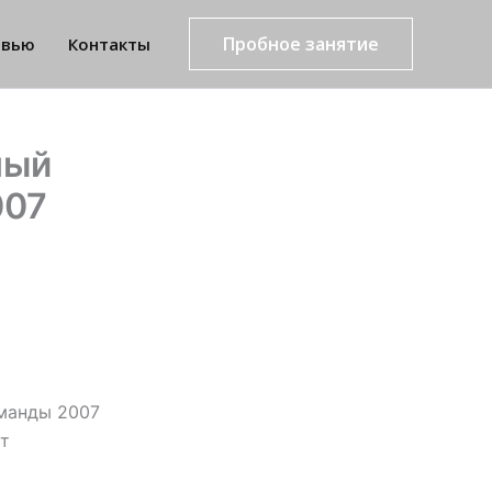
Пробное занятие
рвью
Контакты
ный
007
оманды 2007
ст