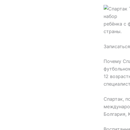
ребёнка с 
страны.
Записаться
Почему Спа
футбольном
12 возраст
специалист
Спартак, п
международ
Болгария, 
Воспитанн