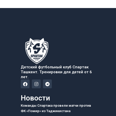
Детский футбольный клуб Спартак
Ташкент. Тренировки для детей от 6
лет.
F
I
T
a
n
e
c
s
l
e
t
e
Новости
b
a
g
o
g
r
Команды Спартака провели матчи против
o
r
a
ФК «Помир» из Таджикистана
k
a
m